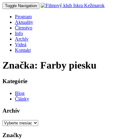
Toggle Navigation
Program
Aktuality
Členstvo
Info
Archív
Videá
Kontakt
Značka: Farby piesku
Kategórie
Blog
Články
Archív
Archív
Značky