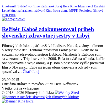
kinožurnál
Týždeň vo filme
Kežmarok
Juraj Herz
Kino Iskra
Pavol Barabáš
Letné kino na hradnom nádvorí
Kino Iskra doma
MFFK Febiofest
filmový
klub Iskra
Režisér Kaboš zdokumentoval príbeh
slovenskej zdravotnej sestry v Líbyi
Filmový klub Iskra opäť navštívil Ladislav Kaboš, známy s filmom
Všetky moje deti. Tentoraz predstavil Farby piesku. Kedy ste sa
spoznali so zdravotnou sestrou Ľubicou Malaheg? S Ľubicou som
sa zoznámil v Tripolise v roku 2006. Bola to zvláštna náhoda, keďže
ona vystavovala svoje obrazy a ja som o poschodie vyššie premietal
film o Slovensku. Ľuba mi jeden obraz darovala a odvtedy som
spoznával …
Čítať ďalej
23.09.2015
Oficiálna stránka filmového klubu Iskra Kežmarok.
Všetky práva vyhradené
© 2013 - 2026 Filmový klub Iskra