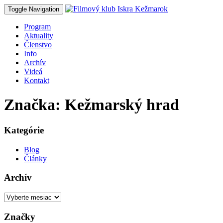
Toggle Navigation
Program
Aktuality
Členstvo
Info
Archív
Videá
Kontakt
Značka: Kežmarský hrad
Kategórie
Blog
Články
Archív
Archív
Značky