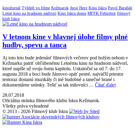
kinožurnál
Týždeň vo filme
Kežmarok
Juraj Herz
Kino Iskra
Pavol Barabáš
Letné kino na hradnom nádvorí
Kino Iskra doma
MFFK Febiofest
filmový
klub Iskra
V letnom kine v hlavnej úlohe filmy plné
hudby, spevu a tanca
Aj toto leto bude jedenásť filmových večerov pod holým nebom v
Kežmarku patriť obľúbenému Letnému kinu na hradnom nádvorí,
ktoré napíše už svoju ôsmu kapitolu. Uskutoční sa od 7. do 17.
augusta 2018 a hoci bude žánrovo opäť pestré, najväčší priestor
tentoraz dostanú muzikály či iné hudobné a tanečné hrané i
dokumentárne snímky. Tešiť sa tak milovníci …
Čítať ďalej
28.07.2018
Oficiálna stránka filmového klubu Iskra Kežmarok.
Všetky práva vyhradené
© 2013 - 2026 Filmový klub Iskra