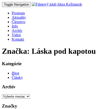
Toggle Navigation
Program
Aktuality
Členstvo
Info
Archív
Videá
Kontakt
Značka: Láska pod kapotou
Kategórie
Blog
Články
Archív
Archív
Značky