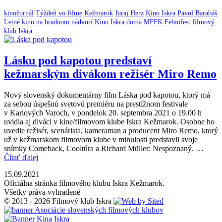
kinožurnál
Týždeň vo filme
Kežmarok
Juraj Herz
Kino Iskra
Pavol Barabáš
Letné kino na hradnom nádvorí
Kino Iskra doma
MFFK Febiofest
filmový
klub Iskra
Lásku pod kapotou predstaví
kežmarským divákom režisér Miro Remo
Nový slovenský dokumentárny film Láska pod kapotou, ktorý má
za sebou úspešnú svetovú premiéru na prestížnom festivale
v Karlových Varoch, v pondelok 20. septembra 2021 o 19.00 h
uvidia aj diváci v kine/filmovom klube Iskra Kežmarok. Osobne ho
uvedie režisér, scenárista, kameraman a producent Miro Remo, ktorý
už v kežmarskom filmovom klube v minulosti predstavil svoje
snímky Comeback, Cooltúra a Richard Müller: Nespoznaný. …
Čítať ďalej
15.09.2021
Oficiálna stránka filmového klubu Iskra Kežmarok.
Všetky práva vyhradené
© 2013 - 2026 Filmový klub Iskra