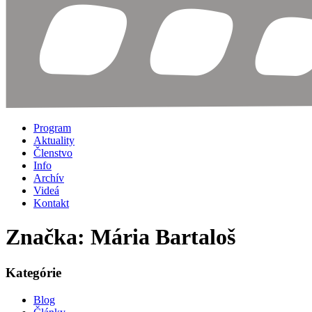
Program
Aktuality
Členstvo
Info
Archív
Videá
Kontakt
Značka: Mária Bartaloš
Kategórie
Blog