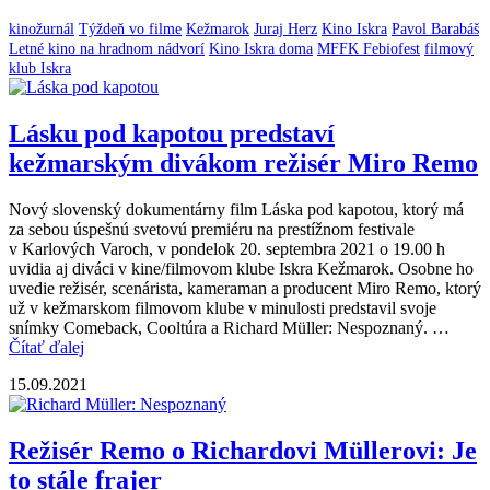
kinožurnál
Týždeň vo filme
Kežmarok
Juraj Herz
Kino Iskra
Pavol Barabáš
Letné kino na hradnom nádvorí
Kino Iskra doma
MFFK Febiofest
filmový
klub Iskra
Lásku pod kapotou predstaví
kežmarským divákom režisér Miro Remo
Nový slovenský dokumentárny film Láska pod kapotou, ktorý má
za sebou úspešnú svetovú premiéru na prestížnom festivale
v Karlových Varoch, v pondelok 20. septembra 2021 o 19.00 h
uvidia aj diváci v kine/filmovom klube Iskra Kežmarok. Osobne ho
uvedie režisér, scenárista, kameraman a producent Miro Remo, ktorý
už v kežmarskom filmovom klube v minulosti predstavil svoje
snímky Comeback, Cooltúra a Richard Müller: Nespoznaný. …
Čítať ďalej
15.09.2021
Režisér Remo o Richardovi Müllerovi: Je
to stále frajer