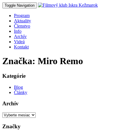
Toggle Navigation
Program
Aktuality
Členstvo
Info
Archív
Videá
Kontakt
Značka: Miro Remo
Kategórie
Blog
Články
Archív
Archív
Značky