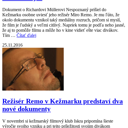
Dokument o Richardovi Müllerovi Nespoznaný prišiel do
Kežmarku osobne uviesť jeho režisér Miro Remo. Je mu ľúto, že
okolo dokumentu vznikol taký mediálny rozruch, pričom si myslí,
že film je ľudský a veľmi citlivý. Napriek tomu je podľa neho jasné,
že aj to pomôže filmu a môže ho v kine vidieť ešte viac divákov.
Tím …
Čítať ďalej
25.11.2016
Režisér Remo v Kežmarku predstaví dva
nové dokumenty
V novembri si kežmarský filmový klub Iskra pripomína šieste
výročie svojho vzniku a pri tejto príležitosti svojim divákom