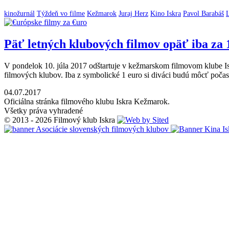
kinožurnál
Týždeň vo filme
Kežmarok
Juraj Herz
Kino Iskra
Pavol Barabáš
Päť letných klubových filmov opäť iba za 
V pondelok 10. júla 2017 odštartuje v kežmarskom filmovom klube Isk
filmových klubov. Iba z symbolické 1 euro si diváci budú môcť počas
04.07.2017
Oficiálna stránka filmového klubu Iskra Kežmarok.
Všetky práva vyhradené
© 2013 - 2026 Filmový klub Iskra