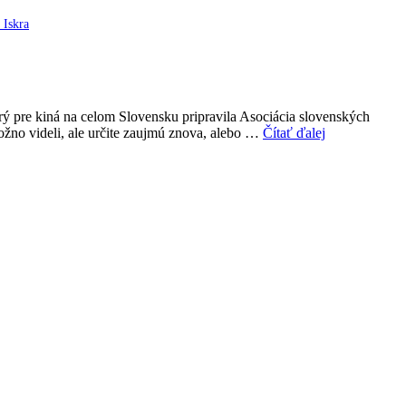
 Iskra
rý pre kiná na celom Slovensku pripravila Asociácia slovenských
ožno videli, ale určite zaujmú znova, alebo …
Čítať ďalej