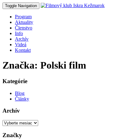
Toggle Navigation
Program
Aktuality
Členstvo
Info
Archív
Videá
Kontakt
Značka: Polski film
Kategórie
Blog
Články
Archív
Archív
Značky