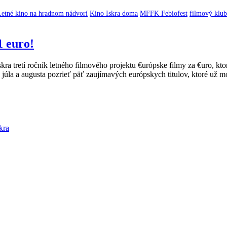
Letné kino na hradnom nádvorí
Kino Iskra doma
MFFK Febiofest
filmový klub
1 euro!
ra tretí ročník letného filmového projektu €urópske filmy za €uro, kto
 júla a augusta pozrieť päť zaujímavých európskych titulov, ktoré už m