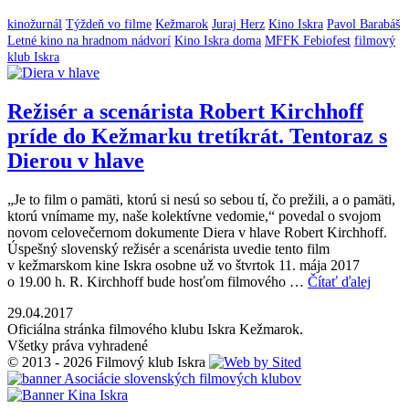
kinožurnál
Týždeň vo filme
Kežmarok
Juraj Herz
Kino Iskra
Pavol Barabáš
Letné kino na hradnom nádvorí
Kino Iskra doma
MFFK Febiofest
filmový
klub Iskra
Režisér a scenárista Robert Kirchhoff
príde do Kežmarku tretíkrát. Tentoraz s
Dierou v hlave
„Je to film o pamäti, ktorú si nesú so sebou tí, čo prežili, a o pamäti,
ktorú vnímame my, naše kolektívne vedomie,“ povedal o svojom
novom celovečernom dokumente Diera v hlave Robert Kirchhoff.
Úspešný slovenský režisér a scenárista uvedie tento film
v kežmarskom kine Iskra osobne už vo štvrtok 11. mája 2017
o 19.00 h. R. Kirchhoff bude hosťom filmového …
Čítať ďalej
29.04.2017
Oficiálna stránka filmového klubu Iskra Kežmarok.
Všetky práva vyhradené
© 2013 - 2026 Filmový klub Iskra