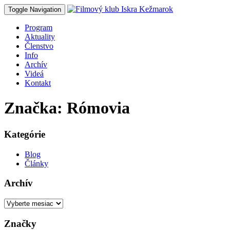
Toggle Navigation
Program
Aktuality
Členstvo
Info
Archív
Videá
Kontakt
Značka: Rómovia
Kategórie
Blog
Články
Archív
Archív
Značky