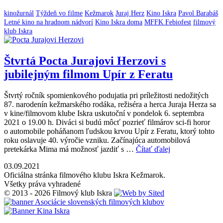
kinožurnál
Týždeň vo filme
Kežmarok
Juraj Herz
Kino Iskra
Pavol Barabáš
Letné kino na hradnom nádvorí
Kino Iskra doma
MFFK Febiofest
filmový
klub Iskra
Štvrtá Pocta Jurajovi Herzovi s
jubilejným filmom Upír z Feratu
Štvrtý ročník spomienkového podujatia pri príležitosti nedožitých
87. narodenín kežmarského rodáka, režiséra a herca Juraja Herza sa
v kine/filmovom klube Iskra uskutoční v pondelok 6. septembra
2021 o 19.00 h. Diváci si budú môcť pozrieť filmárov sci-fi horor
o automobile poháňanom ľudskou krvou Upír z Feratu, ktorý tohto
roku oslavuje 40. výročie vzniku. Začínajúca automobilová
pretekárka Mima má možnosť jazdiť s …
Čítať ďalej
03.09.2021
Oficiálna stránka filmového klubu Iskra Kežmarok.
Všetky práva vyhradené
© 2013 - 2026 Filmový klub Iskra