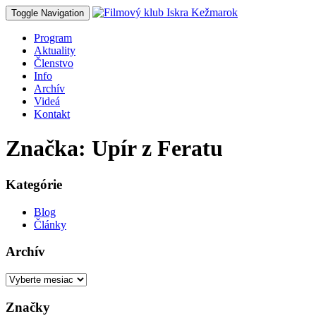
Toggle Navigation
Program
Aktuality
Členstvo
Info
Archív
Videá
Kontakt
Značka: Upír z Feratu
Kategórie
Blog
Články
Archív
Archív
Značky